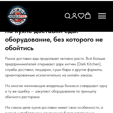
Что обязательно должно быть
на кухне доставки еды:
оборудование, без которого не
обойтись
Рынок доставки еды продолжает активно расти. Всё больше
предпринимателей открывают дарк китчен (Dark Kitchen),
службы доставки, пиццерии, суши-бары и другие форматы,
ориентированные исключительно на онлайн-заказы.
Но многие начинающие владельцы бизнеса совершают одну
и ту же ошибку — закупают оборудование по принципу
обычного ресторана.
На самом деле кухня доставки имеет свои особенности, а
значит и требования к оснащению будут совершенно