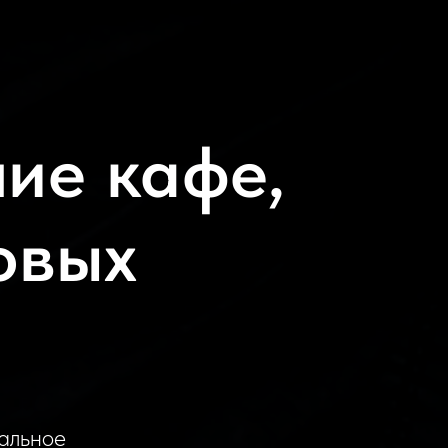
ие кафе,
овых
альное