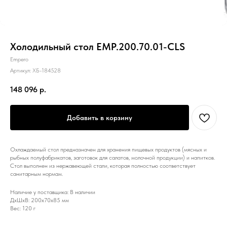
Холодильный стол EMP.200.70.01-CLS
Empero
Артикул:
ХБ-184528
148 096
р.
Добавить в корзину
Охлаждаемый стол предназначен для хранения пищевых продуктов (мясных и
рыбных полуфабрикатов, заготовок для салатов, молочной продукции) и напитков.
Стол выполнен из нержавеющей стали, которая полностью соответствует
санитарным нормам.
Наличие у поставщика: В наличии
ДxШxВ: 200x70x85 мм
Вес: 120 г