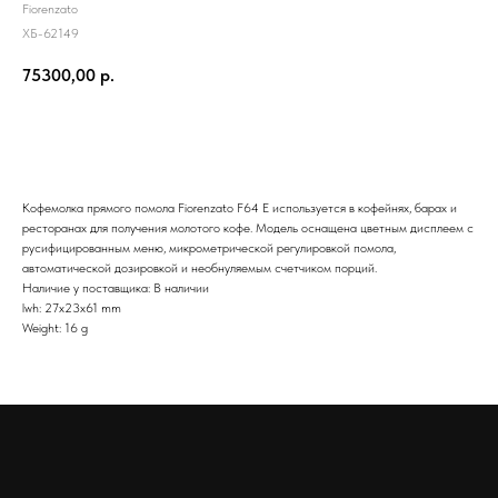
Fiorenzato
ХБ-62149
75300,00
р.
Добавить в корзину
Кофемолка прямого помола Fiorenzato F64 E используется в кофейнях, барах и
ресторанах для получения молотого кофе. Модель оснащена цветным дисплеем с
русифицированным меню, микрометрической регулировкой помола,
автоматической дозировкой и необнуляемым счетчиком порций.
Наличие у поставщика: В наличии
lwh: 27x23x61 mm
Weight: 16 g