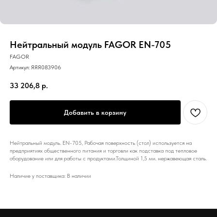
Нейтральный модуль FAGOR EN-705
FAGOR
Артикул:
ЯЯЯ083906
33 206,8
р.
Добавить в корзину
Нейтральный модуль. EN-705, Рабочая поверхность (стол) используется на
предприятиях общественного питания и торговли как подставка под тепловое
оборудование или для работы с продуктами.Толщиной 1,5 мм. нержавеющая сталь.
Наличие у поставщика: В наличии