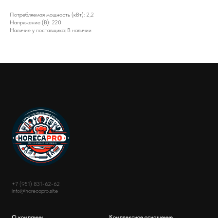
Потребляемая мощность (кВт): 2,2
Напряжение (В): 220
Наличие у поставщика: В наличии
+7 (951) 831-62-62
info@horecapro.site
О компании
Комплексное оснащение