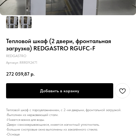
Тепловой шкаф (2 двери, фронтальная
загрузка) REDGASTRO RGUFC-F
REDGASTRO
Артикул:
ЯЯЯ092471
272 059,87
р.
Добавить в корзину
Тепловой шкаф c пароувлажнением, с 2-мя дверьми, фронтальной загрузкой.
•Выполнен из нержавеющей стали.
•Имеется ванна для воды.
•Двери самозакрывающиеся, имеется магнитный уплотнитель.
•Большие смотровые окна выполнены из закалённого стекла.
•Оснаще