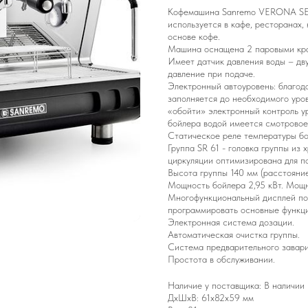
Кофемашина Sanremo VERONA SE
используется в кафе, ресторанах,
основе кофе.
Машина оснащена 2 паровыми кран
Имеет датчик давления воды – дв
давление при подаче.
Электронный автоуровень: благод
заполняется до необходимого уро
«обойти» электронный контроль у
бойлера водой имеется смотровое
Статическое реле температуры бо
Группа SR 61 - головка группы из
циркуляции оптимизирована для п
Высота группы 140 мм (расстояние
Мощность бойлера 2,95 кВт. Мощн
Многофункциональный дисплей по
программировать основные функци
Электронная система дозации.
Автоматическая очистка группы.
Система предварительного завари
Простота в обслуживании.
Наличие у поставщика: В наличии
ДxШxВ: 61x82x59 мм