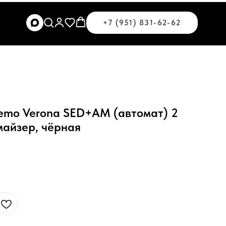
+7 (951) 831-62-62
mo Verona SED+AM (автомат) 2
майзер, чёрная