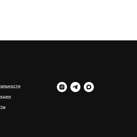
альности
акции
ты