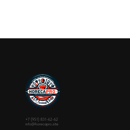
+7 (951) 831-62-62
info@horecapro.site