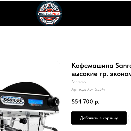
Кофемашина Sanre
высокие гр. эконо
Sanremo
Артикул:
ХБ-165347
554 700
р.
Добавить в корзину