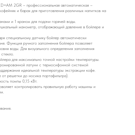
D+AM 2GR – профессиональная автоматическая –
 кофейнях и барах для приготовления различных напитков на
ами и 1 краном для подачи горячей воды.
ушкальный манометр, отображающий давление в бойлере и
аря специальному датчику бойлер автоматически
вня. Функция ручного заполнения бойлера позволяет
ровня воды. Для визуального определения заполнения
 стекло.
йлера для максимально точной настройки температуры.
 хромированной латуни с термосифонной системой
оддержания идеальной температуры экстракции кофе.
 от решетки до носика портафильтра).
ость помпы 0,15 кВт.
зволяет контролировать правильную работу машины и
и.
вания.