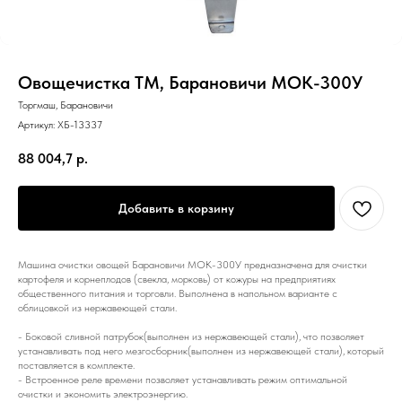
Овощечистка ТМ, Барановичи МОК-300У
Торгмаш, Барановичи
Артикул:
ХБ-13337
88 004,7
р.
Добавить в корзину
Машина очистки овощей Барановичи МОК-300У предназначена для очистки
картофеля и корнеплодов (свекла, морковь) от кожуры на предприятиях
общественного питания и торговли. Выполнена в напольном варианте с
облицовкой из нержавеющей стали.
- Боковой сливной патрубок(выполнен из нержавеющей стали), что позволяет
устанавливать под него мезгосборник(выполнен из нержавеющей стали), который
поставляется в комплекте.
- Встроенное реле времени позволяет устанавливать режим оптимальной
очистки и экономить электроэнергию.