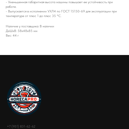
- Уменьшенная габаритная высота машины повышает ее устойчивость при
работе.
- Выпускается в исполнении УХЛ4 по ГОСТ 15150-69 для эксплуатации при
температуре от плюс 1 до плюс 35 °С.
Наличие у поставщика: В наличии
ДxШxВ: 58x48x85 мм
Вес: 44 г
+7 (951) 831-62-62