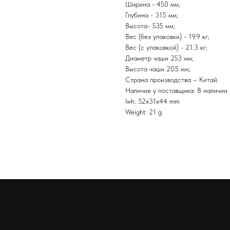
Ширина - 450 мм;
Глубина - 315 мм;
Высота- 535 мм;
Вес (без упаковки) - 19.9 кг;
Вес (с упаковкой) - 21.3 кг;
Диаметр чаши 253 мм;
Высота чаши 205 мм;
Страна производства – Китай.
Наличие у поставщика: В наличии
lwh: 52x31x44 mm
Weight: 21 g