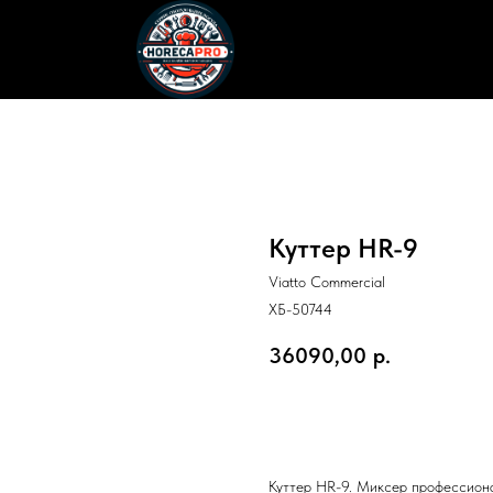
Куттер HR-9
Viatto Commercial
ХБ-50744
36090,00
р.
Добавить в корзину
Куттер HR-9. Миксер профессиона