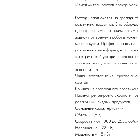
Измельчитель орехов электрическ
Куттер используется на предприят
различных продуктов. Это оборудо
сделать его именно таким, каким 
зависит от времени работы ножей,
мелкие куски. Профессиональный 
различных видов фарша, в том чис
электрический ускорит и сделает 
овощных пюре, замешивания теста,
зелени и т. д.
Чаша изготовлена из нержавеющей 
моется.
Крышка из прозрачного пластика 
Плавная регулировка скорости по
различными видами продуктов.
Основные характеристики:
Объем - 4,6 л;
Скорость - от 1000 до 2500 об/ми
Напряжение - 220 В;
Мощность - 1.8 кВт;