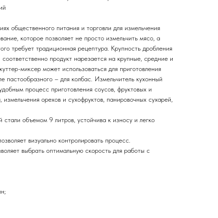
ий
иях общественного питания и торговли для измельчения
вание, которое позволяет не просто измельчить мясо, а
того требует традиционная рецептура. Крупность дробления
 соответственно продукт нарезается на крупные, средние и
куттер-миксер может использоваться для приготовления
ле пастообразного – для колбас. Измельчитель кухонный
удобным процесс приготовления соусов, фруктовых и
 измельчения орехов и сухофруктов, панировочных сухарей,
стали объемом 9 литров, устойчива к износу и легко
позволяет визуально контролировать процесс.
зволяет выбрать оптимальную скорость для работы с
н;