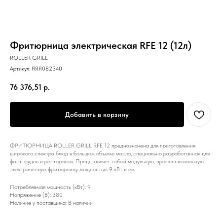
Фритюрница электрическая RFE 12 (12л)
ROLLER GRILL
Артикул:
ЯЯЯ082340
76 376,51
р.
Добавить в корзину
ФРИТЮРНИЦА ROLLER GRILL RFE 12 предназначена для приготовления
широкого спектра блюд в большом объеме масла, специально разработанная для
фаст-фудов и ресторанов. Представляет собой модульную, профессиональную
электрическую фритюрницу мощностью 9 кВт и ем
Потребляемая мощность (кВт): 9
Напряжение (В): 380
Наличие у поставщика: В наличии