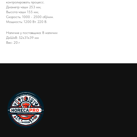
контролировать процесс.
Диаметр чаши 253 мм;
Высота чаши 155 мм;
Скорость: 1000 - 2500 об/мин.
Мощность: 1200 Вт. 220 В.
Наличие у поставщика: В наличии
ДxШxВ: 52x31x39 мм
Вес: 20 г