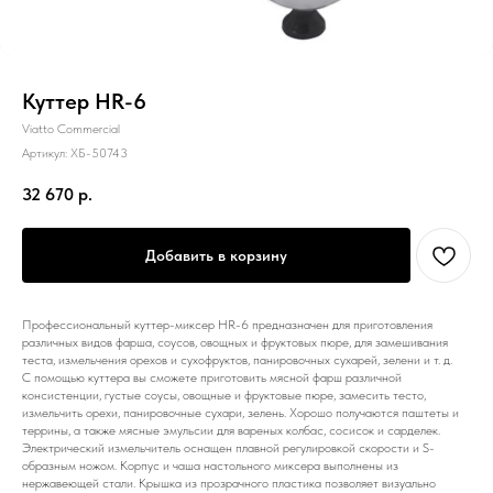
Куттер HR-6
Viatto Commercial
Артикул:
ХБ-50743
32 670
р.
Добавить в корзину
Профессиональный куттер-миксер HR-6 предназначен для приготовления
различных видов фарша, соусов, овощных и фруктовых пюре, для замешивания
теста, измельчения орехов и сухофруктов, панировочных сухарей, зелени и т. д.
С помощью куттера вы сможете приготовить мясной фарш различной
консистенции, густые соусы, овощные и фруктовые пюре, замесить тесто,
измельчить орехи, панировочные сухари, зелень. Хорошо получаются паштеты и
террины, а также мясные эмульсии для вареных колбас, сосисок и сарделек.
Электрический измельчитель оснащен плавной регулировкой скорости и S-
образным ножом. Корпус и чаша настольного миксера выполнены из
нержавеющей стали. Крышка из прозрачного пластика позволяет визуально