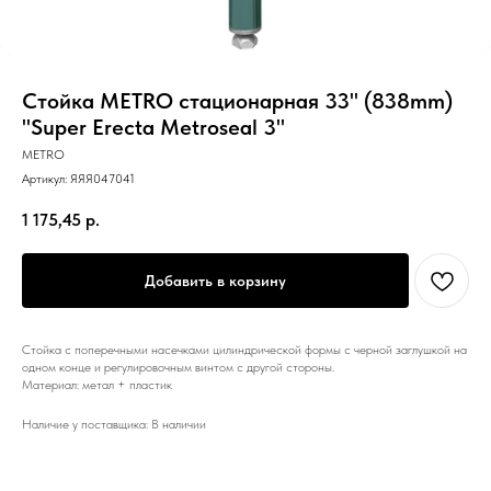
Стойка METRO стационарная 33" (838mm)
"Super Erecta Metroseal 3"
METRO
Артикул:
ЯЯЯ047041
1 175,45
р.
Добавить в корзину
Стойка с поперечными насечками цилиндрической формы с черной заглушкой на
одном конце и регулировочным винтом с другой стороны.
Материал: метал + пластик
Наличие у поставщика: В наличии