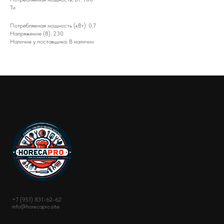
Ти
Потребляемая мощность (кВт): 0,7
Напряжение (В): 230
Наличие у поставщика: В наличии
+7 (951) 831-62-62
info@horecapro.site