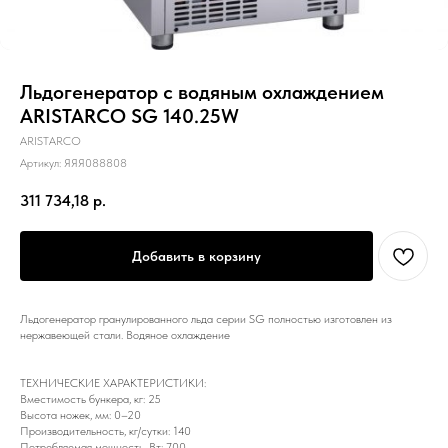
Льдогенератор с водяным охлаждением
ARISTARCO SG 140.25W
ARISTARCO
Артикул:
ЯЯЯ088808
311 734,18
р.
Добавить в корзину
Льдогенератор гранулированного льда серии SG полностью изготовлен из
нержавеющей стали. Водяное охлаждение
ТЕХНИЧЕСКИЕ ХАРАКТЕРИСТИКИ:
Вместимость бункера, кг: 25
Высота ножек, мм: 0–20
Производительность, кг/сутки: 140
Потребляемая мощность, Вт: 700