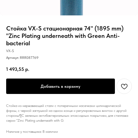
Стойка VX-S стационарная 74" (1895 mm)
"Zinc Plating underneath with Green Anti-
bacterial
VX-S
Артикул:
ЯЯЯ087769
1 493,55
р.
Добавить в корзину
Стойка из нержавеющей стали с поперечными насечками цилиндрической
формы, с черной заглушкой на одном конце и регулировочным винтом с другой
стороны¶C зеленым антибактериальным эпоксидным покрытием, для стеллажа
серии "Zinc Plating underneath with G
Наличие у поставщика: В наличии