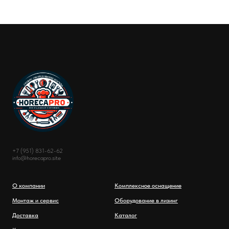
+7 (951) 831-62-62
info@horecapro.site
О компании
Комплексное оснащение
Монтаж и сервис
Оборудование в лизинг
Доставка
Каталог