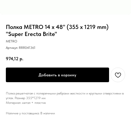
Полка METRO 14 х 48" (355 х 1219 mm)
"Super Erecta Brite"
METRO
Артикул:
ЯЯЯ041361
974,12
р.
Добавить в корзину
Полка решетчатая с поперечными ребрами жесткости и круглыми отверстиями в
углах. Размер 355*1219 мм
Материал: метал + пластик
Наличие у поставщика: В наличии