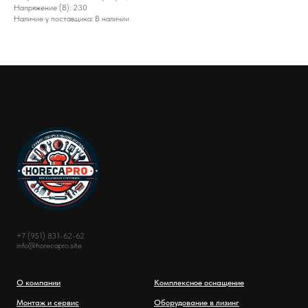
Напряжение (В): 230
Наличие у поставщика: В наличии
+7 (951) 831-62-62
info@horecapro.site
О компании
Комплексное оснащение
Монтаж и сервис
Оборудование в лизинг