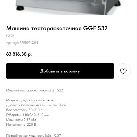
Машина тестораскаточная GGF S32
GGF
Артикул:
ЯЯЯ091204
83 816,38
р.
Добавить в корзину
Машина тестораскаточная GGF S32
Модель с двумя парами валков
Диаметр заготовки для пиццы 14-31 см
Вес заготовки 80-210 г
Габариты: 440x340x640 мм
Мощность: 0,37 кВт
Напряжение: 220 В
Потребляемая мощность (кВт): 0,37