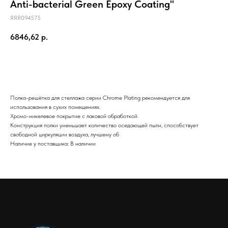
Anti-bacterial Green Epoxy Coating"
ЯЯЯ094575
6846,62
р.
Добавить в корзину
Полка-решётка для стеллажа серии Chrome Plating рекомендуется для
использования в сухих помещениях.
Хромо-никелевое покрытие с лаковой обработкой.
Конструкция полки уменьшает количество оседающей пыли, способствует
свободной циркуляции воздуха, лучшему об
Наличие у поставщика: В наличии