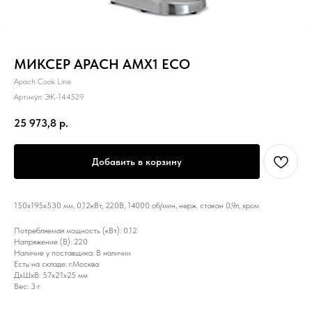
МИКСЕР APACH AMX1 ECO
Apach Cook Line
Артикул:
ЭК-144529
25 973,8
р.
Добавить в корзину
150х195х530 мм, 0,12кВт, 220В, 14000 об/мин, нерж. стакан 0,9л, хром
Потребляемая мощность (кВт): 0.12
Напряжение (В): 220
Наличие у поставщика: В наличии
Есть на складе: г.Москва
ДxШxВ: 57x21x25 мм
Вес: 3 г