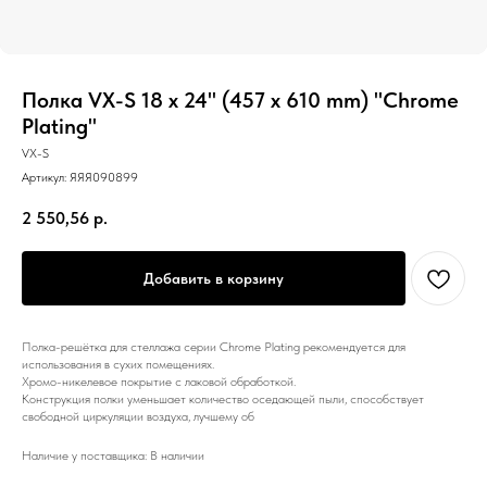
Полка VX-S 18 х 24" (457 х 610 mm) "Chrome
Plating"
VX-S
Артикул:
ЯЯЯ090899
2 550,56
р.
Добавить в корзину
Полка-решётка для стеллажа серии Chrome Plating рекомендуется для
использования в сухих помещениях.
Хромо-никелевое покрытие с лаковой обработкой.
Конструкция полки уменьшает количество оседающей пыли, способствует
свободной циркуляции воздуха, лучшему об
Наличие у поставщика: В наличии