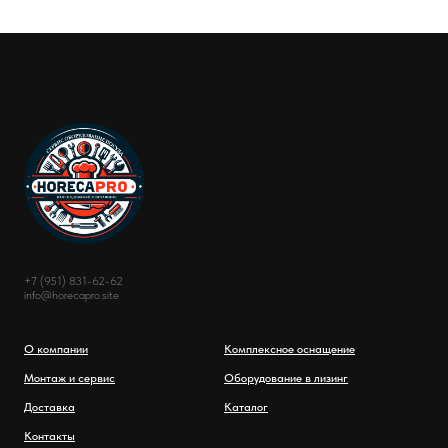
+7 (951) 831-62-62
info@horecapro.site
О компании
Комплексное оснащение
Монтаж и сервис
Оборудование в лизинг
Доставка
Каталог
Контакты