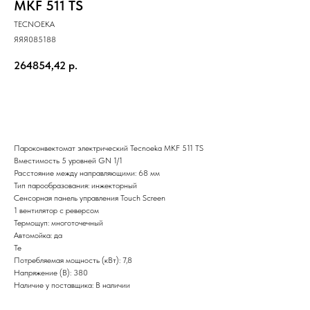
MKF 511 TS
TECNOEKA
ЯЯЯ085188
264854,42
р.
Добавить в корзину
Пароконвектомат электрический Tecnoeka MKF 511 TS
Вместимость 5 уровней GN 1/1
Расстояние между направляющими: 68 мм
Тип парообразования: инжекторный
Сенсорная панель управления Touch Screen
1 вентилятор с реверсом
Термощуп: многоточечный
Автомойка: да
Те
Потребляемая мощность (кВт): 7,8
Напряжение (В): 380
Наличие у поставщика: В наличии