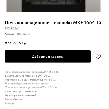
Печь конвекционная Tecnoeka MKF 1664 TS
TECNOEKA
Артикул:
ЯЯЯ085219
873 293,91
р.
Добавить в корзину
Печь конвекционная Tecnoeka MKF 1664 TS
Вместимость 16 уровней 600х400 мм
Расстояние между направляющими: 80 мм
Тип парообразования: инжекторный
Сенсорная панель управления Touch Screen
4 вентилятора с реверсом
Термощуп: многоточечный
Автомойка: да
Темпер