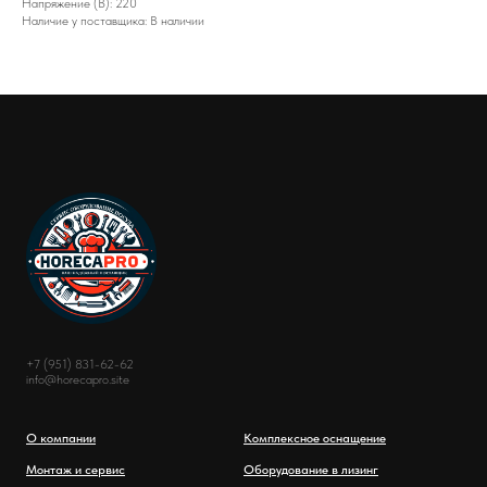
Напряжение (В): 220
Наличие у поставщика: В наличии
+7 (951) 831-62-62
info@horecapro.site
О компании
Комплексное оснащение
Монтаж и сервис
Оборудование в лизинг