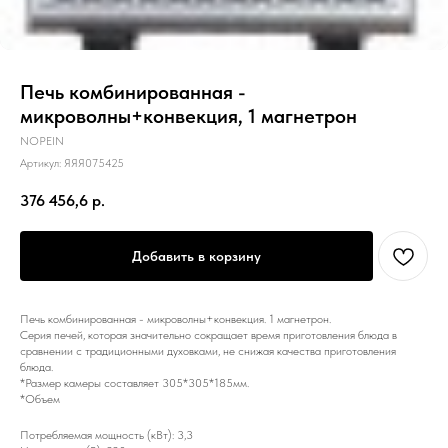
Печь комбинированная -
микроволны+конвекция, 1 магнетрон
NOPEIN
Артикул:
ЯЯЯ075425
376 456,6
р.
Добавить в корзину
Печь комбинированная - микроволны+конвекция. 1 магнетрон.
Серия печей, которая значительно сокращает время приготовления блюда в
сравнении с традиционными духовками, не снижая качества приготовления
блюда.
*Размер камеры составляет 305*305*185мм.
*Объем
Потребляемая мощность (кВт): 3,3