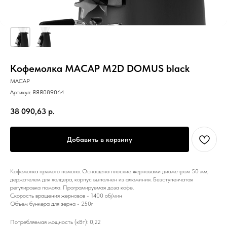
Кофемолка MACAP M2D DOMUS black
MACAP
Артикул:
ЯЯЯ089064
38 090,63
р.
Добавить в корзину
Кофемолка прямого помола. Оснащена плоские жерновами диаметром 50 мм,
держателем для холдера, корпус выполнен из алюминия. Безступенчатая
регулировка помола. Програмируемая доза кофе.
Скорость вращения жерновов - 1400 об/мин
Объем бункера для зерна - 250г
Потребляемая мощность (кВт): 0,22