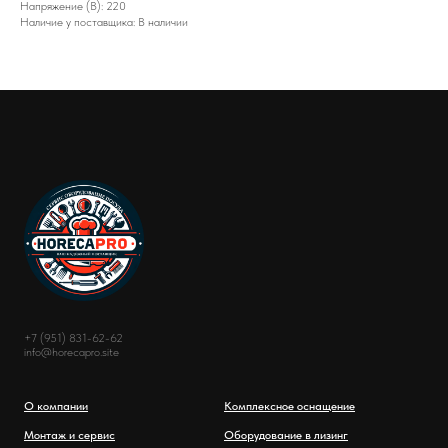
Напряжение (В): 220
Наличие у поставщика: В наличии
+7 (951) 831-62-62
info@horecapro.site
О компании
Комплексное оснащение
Монтаж и сервис
Оборудование в лизинг