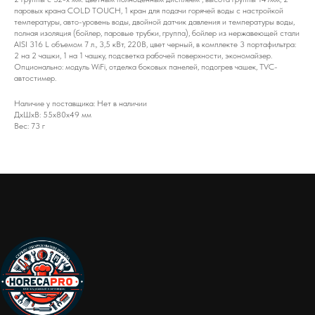
паровых крана COLD TOUCH, 1 кран для подачи горячей воды с настройкой
температуры, авто-уровень воды, двойной датчик давления и температуры воды,
полная изоляция (бойлер, паровые трубки, группа), бойлер из нержавеющей стали
AISI 316 L объемом 7 л., 3,5 кВт, 220В, цвет черный, в комплекте 3 портафильтра:
2 на 2 чашки, 1 на 1 чашку, подсветка рабочей поверхности, экономайзер.
Опционально: модуль WiFi, отделка боковых панелей, подогрев чашек, TVC-
автостимер.
Наличие у поставщика: Нет в наличии
ДxШxВ: 55x80x49 мм
Вес: 73 г