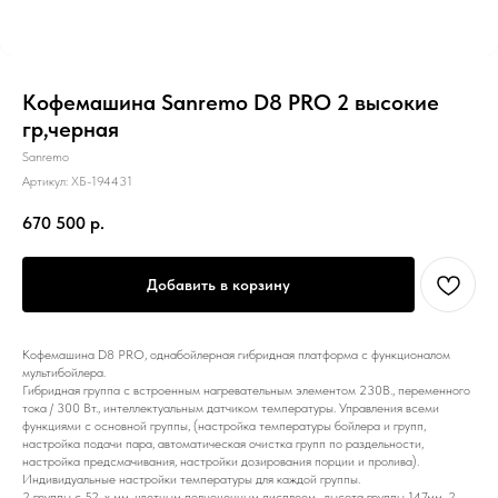
Кофемашина Sanremo D8 PRO 2 высокие
гр,черная
Sanremo
Артикул:
ХБ-194431
670 500
р.
Добавить в корзину
Кофемашина D8 PRO, однабойлерная гибридная платформа с функционалом
мультибойлера.
Гибридная группа с встроенным нагревательным элементом 230В., переменного
тока / 300 Вт., интеллектуальным датчиком температуры. Управления всеми
функциями с основной группы, (настройка температуры бойлера и групп,
настройка подачи пара, автоматическая очистка групп по раздельности,
настройка предсмачивания, настройки дозирования порции и пролива).
Индивидуальные настройки температуры для каждой группы.
2 группы с 52-х мм. цветным полноценным дисплеем , высота группы 147мм, 2