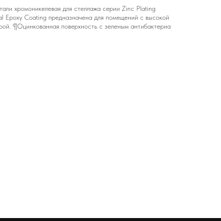
али хромоникелевая для стеллажа серии Zinc Plating
rial Epoxy Coating предназначена для помещений с высокой
рой. ¶Оцинкованная поверхность с зеленым антибактериа