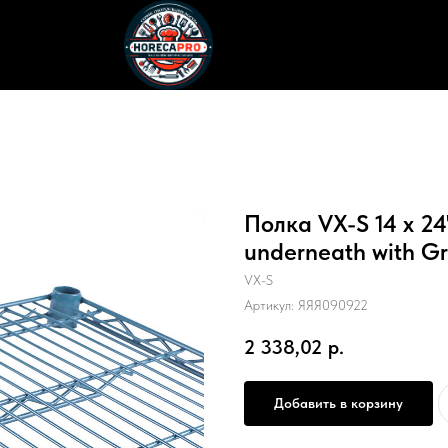
Полка VX-S 14 х 24
underneath with Gr
VX-S
Артикул:
ЯЯЯ090922
2 338,02
р.
Добавить в корзину