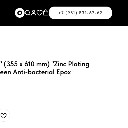
+7 (951) 831-62-62
" (355 х 610 mm) "Zinc Plating
een Anti-bacterial Epox