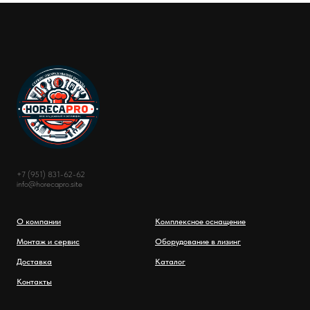
+7 (951) 831-62-62
info@horecapro.site
О компании
Комплексное оснащение
Монтаж и сервис
Оборудование в лизинг
Доставка
Каталог
Контакты